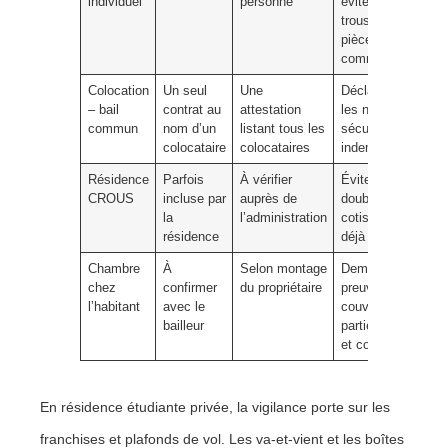
individuel
personne
éviter les «
trous » sur les
pièces
communes.
Colocation
Un seul
Une
Déclarer tous
– bail
contrat au
attestation
les noms pour
commun
nom d’un
listant tous les
sécuriser les
colocataire
colocataires
indemnisations.
Résidence
Parfois
À vérifier
Éviter le
CROUS
incluse par
auprès de
doublon de
la
l’administration
cotisations si
résidence
déjà couvert.
Chambre
À
Selon montage
Demander la
chez
confirmer
du propriétaire
preuve de
l’habitant
avec le
couverture des
bailleur
parties privées
et communes.
En résidence étudiante privée, la vigilance porte sur les
franchises et plafonds de vol. Les va-et-vient et les boîtes