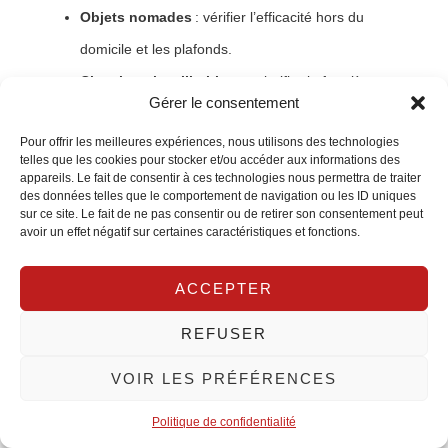
Objets nomades
: vérifier l’efficacité hors du
domicile et les plafonds.
Chambre chez l’habitant
: clarifier la frontière
Gérer le consentement
entre assurance du propriétaire et obligations de
Pour offrir les meilleures expériences, nous utilisons des technologies
l’occupant.
telles que les cookies pour stocker et/ou accéder aux informations des
appareils. Le fait de consentir à ces technologies nous permettra de traiter
des données telles que le comportement de navigation ou les ID uniques
Illustration : un étudiant en alternance à Purpan a cassé
sur ce site. Le fait de ne pas consentir ou de retirer son consentement peut
avoir un effet négatif sur certaines caractéristiques et fonctions.
accidentellement l’écran d’un PC prêté lors d’un télétravail
ponctuel. La RC avec extension professionnelle liée au
ACCEPTER
stage a évité un reste à charge important.
REFUSER
Cas
Couverture
Exemple à
Piège à évit
VOIR LES PRÉFÉRENCES
particulier
minimale
Toulouse
recommandée
Politique de confidentialité
Erasmus
MRH + RC
Semestre
Oublier de