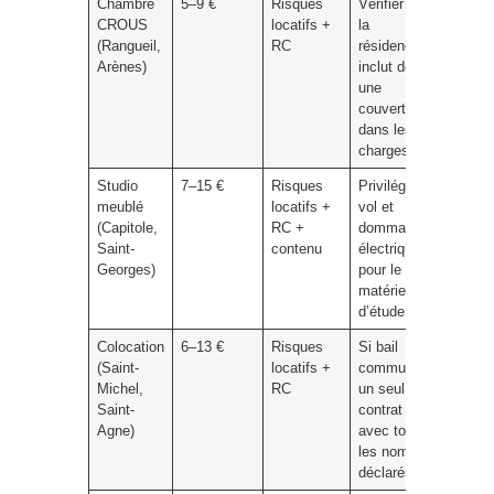
Chambre
5–9 €
Risques
Vérifier si
CROUS
locatifs +
la
(Rangueil,
RC
résidence
Arènes)
inclut déjà
une
couverture
dans les
charges.
Studio
7–15 €
Risques
Privilégier
meublé
locatifs +
vol et
(Capitole,
RC +
dommages
Saint-
contenu
électriques
Georges)
pour le
matériel
d’étude.
Colocation
6–13 €
Risques
Si bail
(Saint-
locatifs +
commun :
Michel,
RC
un seul
Saint-
contrat
Agne)
avec tous
les noms
déclarés.