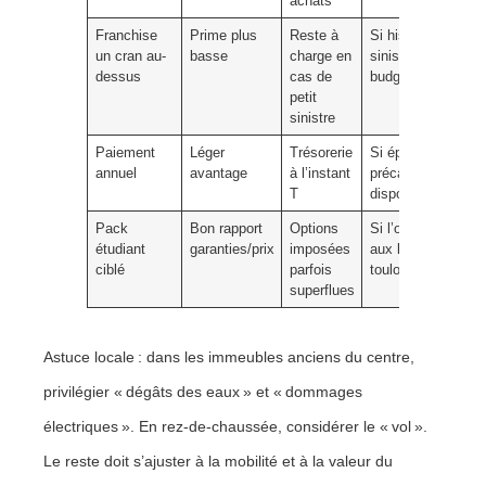
achats
Franchise
Prime plus
Reste à
Si historique de
un cran au-
basse
charge en
sinistres nul et
dessus
cas de
budget serré.
petit
sinistre
Paiement
Léger
Trésorerie
Si épargne de
annuel
avantage
à l’instant
précaution
T
disponible.
Pack
Bon rapport
Options
Si l’offre colle
étudiant
garanties/prix
imposées
aux besoins
ciblé
parfois
toulousains.
superflues
Astuce locale : dans les immeubles anciens du centre,
privilégier « dégâts des eaux » et « dommages
électriques ». En rez-de-chaussée, considérer le « vol ».
Le reste doit s’ajuster à la mobilité et à la valeur du