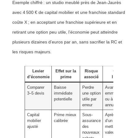
Exemple chiffré : un studio meublé près de Jean-Jaurès
avec 4 500 € de capital mobilier et une franchise standard
coûte X ; en acceptant une franchise supérieure et en
retirant une option peu utile, l’économie peut atteindre
plusieurs dizaines d’euros par an, sans sacrifier la RC et
les risques majeurs.
Levier
Effet sur la
Risque
Quand
d’économie
prime
associé
l’activer
Comparer
Baisse
Perdre
Avant
3–5 devis
immédiate
une option
emménagement
potentielle
utile par
ou à l’échéance
erreur
annuelle.
Capital
Prime mieux
Sous-
Après achat
mobilier
calibrée
assurance
d’un PC/écran,
ajusté
des
mettre à jour la
nouveaux
valeur.