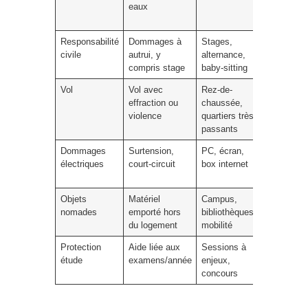
eaux
bailleur c
année.
Responsabilité
Dommages à
Stages,
Vérifier
civile
autrui, y
alternance,
l’extensio
compris stage
baby-sitting
scolaire/s
Vol
Vol avec
Rez-de-
Franchise 
effraction ou
chaussée,
justificatif
violence
quartiers très
(plainte,
passants
factures).
Dommages
Surtension,
PC, écran,
Âge de
électriques
court-circuit
box internet
l’appareil e
plafonds.
Objets
Matériel
Campus,
Couvertur
nomades
emporté hors
bibliothèques,
domicile e
du logement
mobilité
exclusions
Protection
Aide liée aux
Sessions à
Conditions
étude
examens/année
enjeux,
d’activatio
concours
(certificats