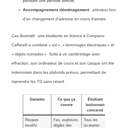
pendant une période difficile.
Accompagnement déménagement
: précieux lors
d’un changement d’adresse en cours d’année.
Cas illustratif : une étudiante en licence à Compans-
Caffarelli a combiné « vol », « dommages électriques » et
« objets nomades ». Suite à un cambriolage avec
effraction, son ordinateur de cours et son casque ont été
indemnisés dans les plafonds prévus, permettant de
reprendre les TD sans retard.
Garantie
Ce que ça
Étudiant
Poin
couvre
toulousain
d’atten
concerné
Risques
Feu, explosion,
Tous les
Attestatio
locatifs
dégâts des
locataires
exigée par