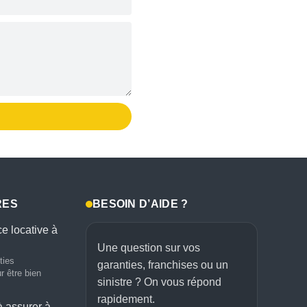
RES
BESOIN D’AIDE ?
ce locative à
Une question sur vos
ties
garanties, franchises ou un
r être bien
sinistre ? On vous répond
rapidement.
à assurer à