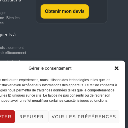
Obtenir mon devis
ages
ne. Bien les
es.
équents à
vols : comment
isé efficacement.
ce habitation
Gérer le consentement
responsabilités de
égliger.
les meilleures expériences, nous utilisons des technologies telles que les
 stocker et/ou accéder aux informations des appareils. Le fait de consentir à
n
gies nous permettra de traiter des données telles que le comportement de
 ?
 les ID uniques sur ce site. Le fait de ne pas consentir ou de retirer son
 peut avoir un effet négatif sur certaines caractéristiques et fonctions.
ions et garanties
PTER
REFUSER
VOIR LES PRÉFÉRENCES