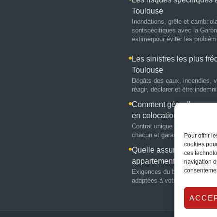
Toulouse
Inondations, grêle et cambriol
sontspécifiques avec la Garon
estimerpour éviter les problèm
Les sinistres les plus fr
Toulouse
Dégâts des eaux, incendies, 
réagir, déclarer et être indemn
Comment gérer l'assuran
en colocation ?
Contrat unique ou individuel, 
chacun et garanties à ne pas n
Pour offrir 
cookies pour
Quelle assurance pour u
ces technolo
appartement à Toouloue
navigation ou
consentement
Exigences du bailleur, attestat
adaptées à votre logement.
ACCE