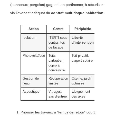
(panneaux, pergolas) gagnent en pertinence, à sécuriser
via l’avenant adéquat du
contrat multirisque habitation
.
Action
Centre
Périphérie
Bénéfic
Isolation
ITE/ITI sous
Liberté
Confort the
contraintes
d’intervention
baisse fact
de façade
Photovoltaïque
Toits
Toit privatif,
Autoconsom
partagés,
carport solaire
revente sur
copro à
convaincre
Gestion de
Récupération
Citerne, jardin
Moins d’arr
l’eau
limitée
optimisé
anti-ruissel
Acoustique
Vitrages,
Éloignement
Sommeil, s
sas d’entrée
des axes
mentale
Prioriser les travaux à “temps de retour” court