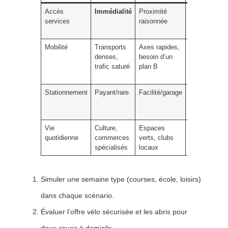
Accès
Immédialité
Proximité
Cartographie
services
raisonnée
trajets à
pied/vélo
Mobilité
Transports
Axes rapides,
Tester trajets
denses,
besoin d’un
sur plages
trafic saturé
plan B
horaires
variées
Stationnement
Payant/rare
Facilité/garage
Intégrer le co
parking à
l’année
Vie
Culture,
Espaces
Évaluer les
quotidienne
commerces
verts, clubs
besoins
spécialisés
locaux
hebdomadair
Simuler une semaine type (courses, école, loisirs)
dans chaque scénario.
Évaluer l’offre vélo sécurisée et les abris pour
deux-roues à domicile.