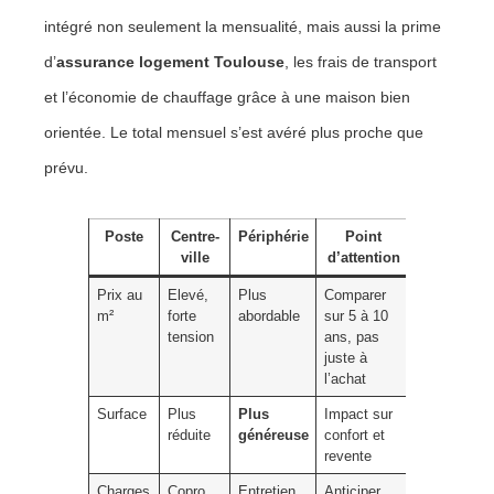
intégré non seulement la mensualité, mais aussi la prime
d’
assurance logement Toulouse
, les frais de transport
et l’économie de chauffage grâce à une maison bien
orientée. Le total mensuel s’est avéré plus proche que
prévu.
Poste
Centre-
Périphérie
Point
ville
d’attention
Prix au
Elevé,
Plus
Comparer
m²
forte
abordable
sur 5 à 10
tension
ans, pas
juste à
l’achat
Surface
Plus
Plus
Impact sur
réduite
généreuse
confort et
revente
Charges
Copro,
Entretien
Anticiper