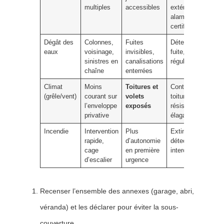
multiples
accessibles
extérieur,
alarme
certifiée
Dégât des
Colonnes,
Fuites
Détecteurs de
eaux
voisinage,
invisibles,
fuite, entretien
sinistres en
canalisations
régulier
chaîne
enterrées
Climat
Moins
Toitures et
Contrôle
(grêle/vent)
courant sur
volets
toiture, volets
l’enveloppe
exposés
résistants,
privative
élagage
Incendie
Intervention
Plus
Extincteur,
rapide,
d’autonomie
détecteurs
cage
en première
interconnectés
d’escalier
urgence
Recenser l’ensemble des annexes (garage, abri,
véranda) et les déclarer pour éviter la sous-
couverture.