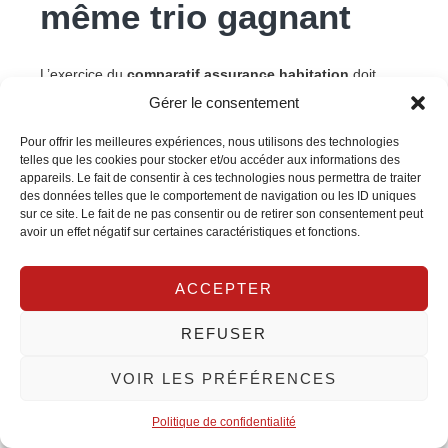
même trio gagnant
L’exercice du
comparatif assurance habitation
doit
Gérer le consentement
s’appuyer sur des scénarios concrets: que se passe-t-il si
une fenêtre est fracturée au 3e étage? Si la grêle troue le
Pour offrir les meilleures expériences, nous utilisons des technologies
telles que les cookies pour stocker et/ou accéder aux informations des
polycarbonate de l’abri voiture? Si l’arbre du voisin tombe
appareils. Le fait de consentir à ces technologies nous permettra de traiter
des données telles que le comportement de navigation ou les ID uniques
sur votre clôture?
sur ce site. Le fait de ne pas consentir ou de retirer son consentement peut
avoir un effet négatif sur certaines caractéristiques et fonctions.
Centre
: vol renforcé (portes certifiées, seuils de
ACCEPTER
remboursement élevés pour high-tech), renfort
dégâts des eaux, protection juridique en
REFUSER
copropriété.
VOIR LES PRÉFÉRENCES
Périphérie
: tempête–grêle–neige, extension
Politique de confidentialité
dépendances, dommages jardins/portails, prise en