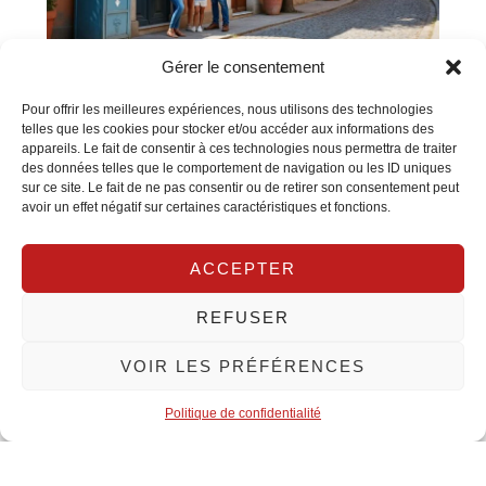
Gérer le consentement
Assurance habitation à toulouse : quels
Pour offrir les meilleures expériences, nous utilisons des technologies
sont les tarifs moyens
telles que les cookies pour stocker et/ou accéder aux informations des
appareils. Le fait de consentir à ces technologies nous permettra de traiter
À Toulouse, les tarifs de l'assurance habitation varient
des données telles que le comportement de navigation ou les ID uniques
considérablement en fonction de divers facteurs, rendant
sur ce site. Le fait de ne pas consentir ou de retirer son consentement peut
cruciale une bonne compréhension de ces éléments
avoir un effet négatif sur certaines caractéristiques et fonctions.
pour faire un choix éclairé. Le coût moyen mensuel, qui
s'établit autour de 28,53 € pour tous profils
ACCEPTER
REFUSER
VOIR LES PRÉFÉRENCES
Politique de confidentialité