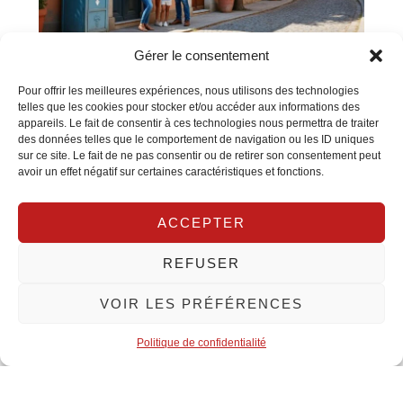
Gérer le consentement
Assurance habitation à toulouse : quels
Pour offrir les meilleures expériences, nous utilisons des technologies
sont les tarifs moyens
telles que les cookies pour stocker et/ou accéder aux informations des
appareils. Le fait de consentir à ces technologies nous permettra de traiter
À Toulouse, les tarifs de l'assurance habitation varient
des données telles que le comportement de navigation ou les ID uniques
considérablement en fonction de divers facteurs, rendant
sur ce site. Le fait de ne pas consentir ou de retirer son consentement peut
cruciale une bonne compréhension de ces éléments
avoir un effet négatif sur certaines caractéristiques et fonctions.
pour faire un choix éclairé. Le coût moyen mensuel, qui
s'établit autour de 28,53 € pour tous profils
ACCEPTER
REFUSER
VOIR LES PRÉFÉRENCES
Politique de confidentialité