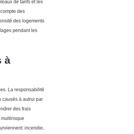
leaux de tarifs et les
t compte des
densité des logements
olages pendant les
s à
es. La responsabilité
s causés à autrui par
ndrer des frais
 multirisque
surviennent: incendie,