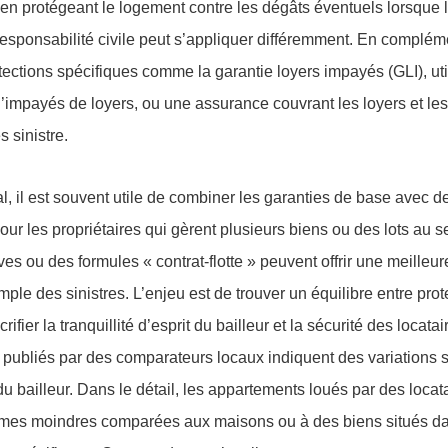
f en protégeant le logement contre les dégâts éventuels lorsque 
responsabilité civile peut s’appliquer différemment. En compléme
tections spécifiques comme la garantie loyers impayés (GLI), uti
 d’impayés de loyers, ou une assurance couvrant les loyers et les
 sinistre.
l, il est souvent utile de combiner les garanties de base avec 
Pour les propriétaires qui gèrent plusieurs biens ou des lots au s
ves ou des formules « contrat-flotte » peuvent offrir une meilleur
mple des sinistres. L’enjeu est de trouver un équilibre entre pro
rifier la tranquillité d’esprit du bailleur et la sécurité des locata
s publiés par des comparateurs locaux indiquent des variations si
du bailleur. Dans le détail, les appartements loués par des locata
imes moindres comparées aux maisons ou à des biens situés d