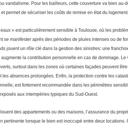
ou vandalisme. Pour les bailleurs, cette couverture va bien au-d
r et permet de sécuriser les coûts de remise en état du logement
 eaux » est particulièrement sensible à Toulouse, où les problè
ent se manifester après des périodes de pluies intenses ou de for
nds jouent un rôle clé dans la gestion des sinistres: une franchi
s augmente la contribution personnelle en cas de dommage. Le 
uverts, surtout dans les zones où certaines façades peuvent êtr
les absences prolongées. Enfin, la protection contre les catast
onnelle, est fortement recommandée dans les périmètres sensibl
 exposés aux intempéries typiques du Sud-Ouest.
i louent des appartements ou des maisons, l’assurance du propr
n pertinente lorsque le bien est inoccupé entre deux locations. 