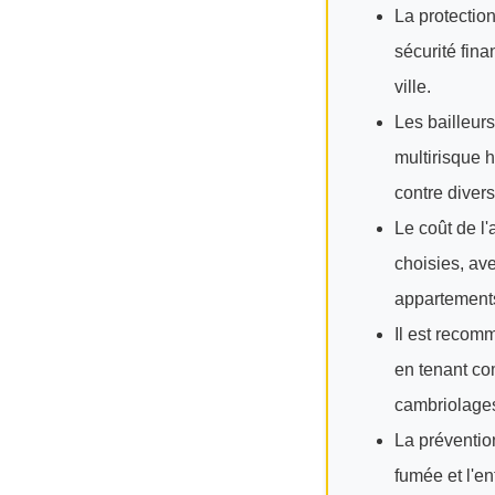
La protection
sécurité fina
ville.
Les bailleurs
multirisque 
contre divers
Le coût de l'
choisies, av
appartement
Il est recomm
en tenant co
cambriolage
La préventio
fumée et l'en