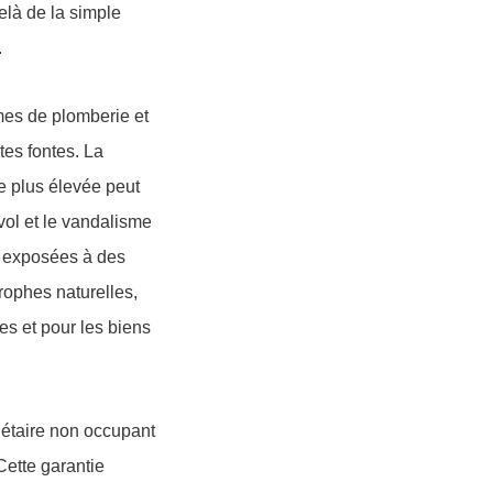
elà de la simple
.
mes de plomberie et
tes fontes. La
se plus élevée peut
vol et le vandalisme
e exposées à des
rophes naturelles,
es et pour les biens
iétaire non occupant
Cette garantie