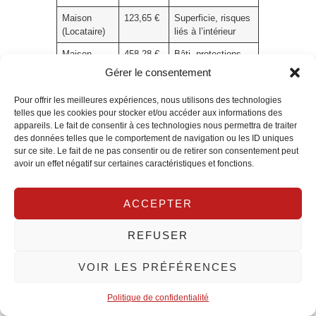
Maison
123,65 €
Superficie, risques
(Locataire)
liés à l’intérieur
Maison
458,28 €
Bâti, protections
(Propriétaire)
avancées et
Gérer le consentement
contenu
Pour offrir les meilleures expériences, nous utilisons des technologies
telles que les cookies pour stocker et/ou accéder aux informations des
Pour aller plus loin dans l’optimisation des coûts, les
appareils. Le fait de consentir à ces technologies nous permettra de traiter
des données telles que le comportement de navigation ou les ID uniques
lecteurs peuvent explorer des ressources dédiées telles
sur ce site. Le fait de ne pas consentir ou de retirer son consentement peut
avoir un effet négatif sur certaines caractéristiques et fonctions.
que les pages sur les devis, les comparatifs et les payer
moins cher à Toulouse. Des chiffres et des exemples
ACCEPTER
concrets permettent de rendre tangible l’impact des choix
REFUSER
et les économies potentielles. Un point clé reste la
sélection des garanties selon les situations et les
VOIR LES PRÉFÉRENCES
quartiers; une approche locale et personnalisée conduit à
Politique de confidentialité
une meilleure adéquation entre besoin réel et coût de la