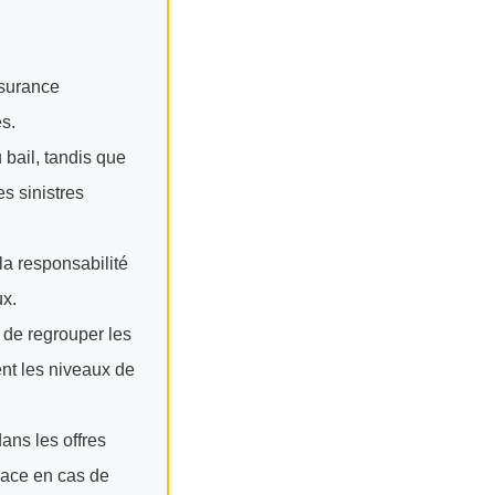
ssurance
es.
 bail, tandis que
es sinistres
 la responsabilité
ux.
, de regrouper les
ment les niveaux de
ans les offres
icace en cas de