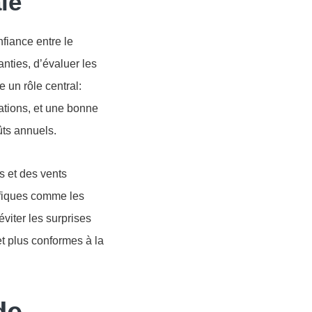
le
nfiance entre le
anties, d’évaluer les
 un rôle central:
sations, et une bonne
ûts annuels.
s et des vents
cifiques comme les
viter les surprises
et plus conformes à la