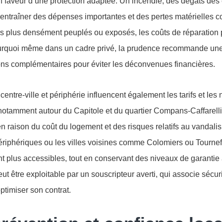
 faveur d’une protection adaptée. Un incendie, des dégâts des
ntraîner des dépenses importantes et des pertes matérielles co
rs plus densément peuplés ou exposés, les coûts de réparation
urquoi même dans un cadre privé, la prudence recommande une
ions complémentaires pour éviter les déconvenues financières.
 centre-ville et périphérie influencent également les tarifs et les
 notamment autour du Capitole et du quartier Compans-Caffarelli
n raison du coût du logement et des risques relatifs au vandali
périphériques ou les villes voisines comme Colomiers ou Tournefe
 plus accessibles, tout en conservant des niveaux de garantie
ut être exploitable par un souscripteur averti, qui associe sécuri
optimiser son contrat.