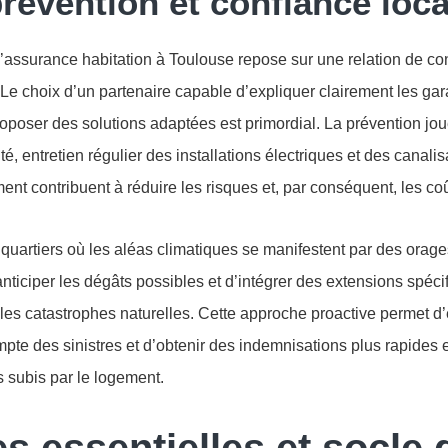
révention et confiance loca
 l’assurance habitation à Toulouse repose sur une relation de co
t. Le choix d’un partenaire capable d’expliquer clairement les gar
roposer des solutions adaptées est primordial. La prévention joue
ité, entretien régulier des installations électriques et des canali
ent contribuent à réduire les risques et, par conséquent, les co
 quartiers où les aléas climatiques se manifestent par des orage
 d’anticiper les dégâts possibles et d’intégrer des extensions spé
les catastrophes naturelles. Cette approche proactive permet d’é
mpte des sinistres et d’obtenir des indemnisations plus rapides 
 subis par le logement.