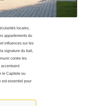
cularités locales,
 des appartements du
et influences sur les
la signature du bail,
émunir contre les
e accentuent
 le Capitole ou
 est essentiel pour