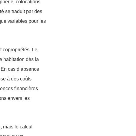
phérie, colocations
té se traduit par des
sque variables pour les
t copropriétés. Le
e habitation dès la
x. En cas d’absence
ose à des coûts
uences financières
ions envers les
, mais le calcul