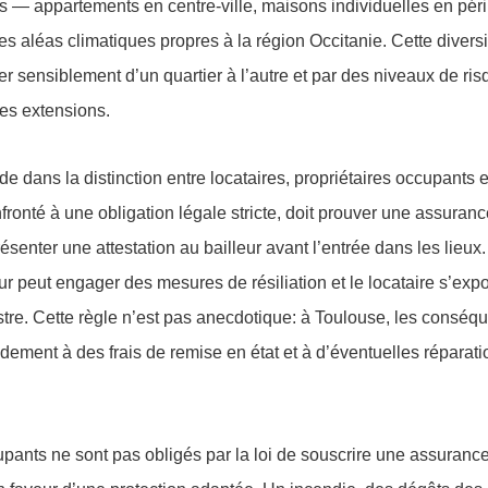
s — appartements en centre-ville, maisons individuelles en péri
s aléas climatiques propres à la région Occitanie. Cette diversi
ier sensiblement d’un quartier à l’autre et par des niveaux de ri
les extensions.
e dans la distinction entre locataires, propriétaires occupants e
fronté à une obligation légale stricte, doit prouver une assuranc
résenter une attestation au bailleur avant l’entrée dans les lieu
eur peut engager des mesures de résiliation et le locataire s’exp
istre. Cette règle n’est pas anecdotique: à Toulouse, les conséq
idement à des frais de remise en état et à d’éventuelles réparat
upants ne sont pas obligés par la loi de souscrire une assurance