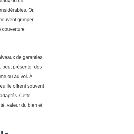
 eaux ou un
nsidérables. Or,
 peuvent grimper
 couverture
 niveaux de garanties.
, peut présenter des
sme ou au vol. À
uille offrent souvent
 adaptés. Cette
té, valeur du bien et